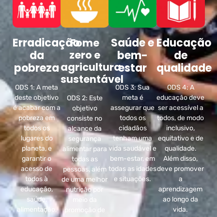
Erradicação
Saúde e
Educação
Fome
da
zero e
bem-
de
agricultura
pobreza
estar
qualidade
sustentável
ODS 1: A meta
ODS 3: Sua
ODS 4: A
deste objetivo
meta é
educação deve
ODS 2: Este
é acabar com a
assegurar que
ser acessível a
objetivo
pobreza em
todos os
todos, de modo
consiste no
todos os
cidadãos
inclusivo,
alcance da
lugares do
tenham uma
equitativo e de
segurança
planeta, e
vida saudável e
qualidade.
alimentar para
garantir o
bem-estar, em
Além disso,
todas as
acesso de
todas as idades
deve promover
pessoas, além
todos à
e situações.
a
de uma melhor
educação,
aprendizagem
nutrição por
saúde,
ao longo da
meio da
alimentação,
vida.
promoção de