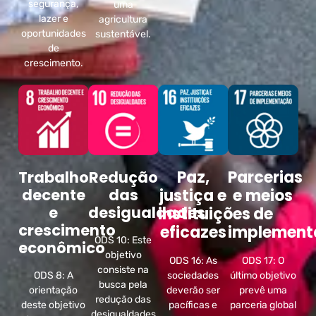
segurança,
uma
lazer e
agricultura
oportunidades
sustentável.
de
crescimento.
Paz,
Parcerias
Trabalho
Redução
decente
das
justiça e
e meios
e
desigualdades
instituições
de
crescimento
eficazes
implement
ODS 10: Este
econômico
objetivo
ODS 16: As
ODS 17: O
consiste na
ODS 8: A
sociedades
último objetivo
busca pela
orientação
deverão ser
prevê uma
redução das
deste objetivo
pacíficas e
parceria global
desigualdades