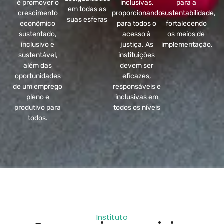
é promover o
inclusivas,
para a
em todas as
crescimento
proporcionando
sustentabilidade,
suas esferas
econômico
para todos o
fortalecendo
sustentado,
acesso à
os meios de
inclusivo e
justiça. As
implementação.
sustentável,
instituições
além das
devem ser
oportunidades
eficazes,
de um emprego
responsáveis e
pleno e
inclusivas em
produtivo para
todos os níveis
todos.
Instituto